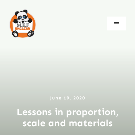
Skip
to
content
Toggle
Naviga
Blog
Company
Jobs
June 19, 2020
Language
Lessons in proportion,
scale and materials